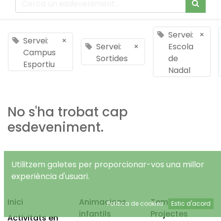
Servei:
×
Servei:
×
Servei:
×
Escola
Campus
Sortides
de
Esportiu
Nadal
No s'ha trobat cap
esdeveniment.
Utilitzem galetes per proporcionar-vos una millor
experiència d'usuari.
Inici
Animacions
Temps Lliure
Política de cookies
Estic d'acord
infantils
Projectes
Activitats en