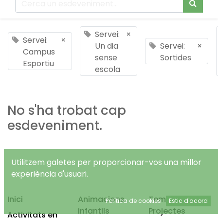
Servei:
×
Servei:
×
Un dia
Servei:
×
Campus
sense
Sortides
Esportiu
escola
No s'ha trobat cap
esdeveniment.
Utilitzem galetes per proporcionar-vos una millor
experiència d'usuari.
Inici
Animacions
Temps Lliure
Política de cookies
Estic d'acord
infantils
Projectes
Activitats en