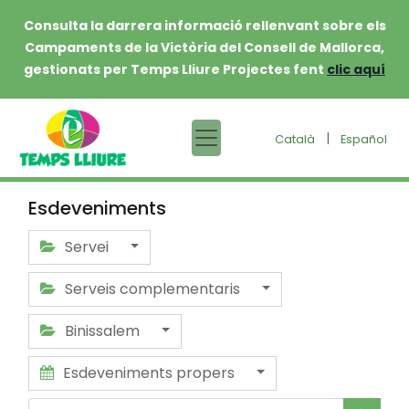
Consulta la darrera informació rellenvant sobre els
Campaments de la Victòria del Consell de Mallorca,
gestionats per Temps Lliure Projectes fent
clic aquí
|
Català
Español
Esdeveniments
Servei
Serveis complementaris
Binissalem
Esdeveniments propers