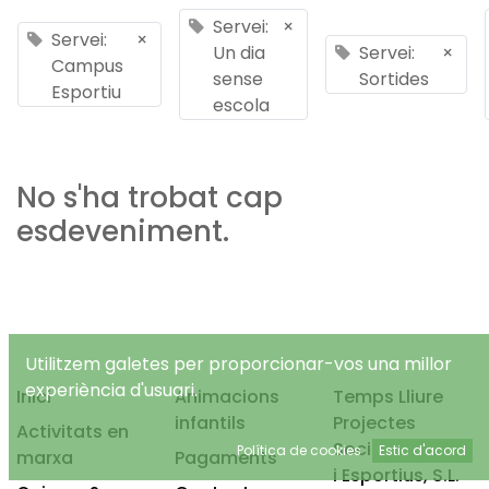
Servei:
×
Servei:
×
Un dia
Servei:
×
Campus
sense
Sortides
Esportiu
escola
No s'ha trobat cap
esdeveniment.
Utilitzem galetes per proporcionar-vos una millor
experiència d'usuari.
Inici
Animacions
Temps Lliure
infantils
Projectes
Activitats en
Socioeducatius
Política de cookies
Estic d'acord
marxa
Pagaments
i Esportius, S.L.