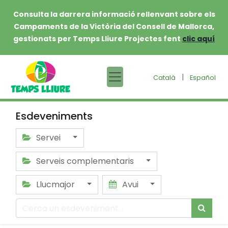
Consulta la darrera informació rellenvant sobre els
Campaments de la Victòria del Consell de Mallorca,
gestionats per Temps Lliure Projectes fent
clic aquí
|
Català
Español
Esdeveniments
Servei
Serveis complementaris
Llucmajor
Avui