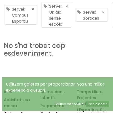
Servei:
×
Servei:
×
Un dia
Servei:
×
Campus
sense
Sortides
Esportiu
escola
No s'ha trobat cap
esdeveniment.
Utilitzem galetes per proporcionar-vos una millor
experiència d'usuari.
Inici
Animacions
Temps Lliure
infantils
Projectes
Activitats en
Socioeducatius
Política de cookies
Estic d'acord
marxa
Pagaments
i Esportius, S.L.