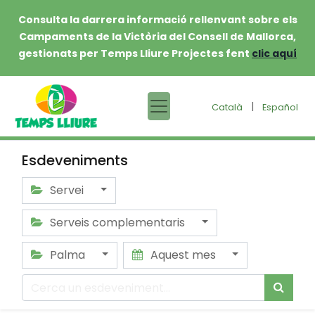
Consulta la darrera informació rellenvant sobre els
Campaments de la Victòria del Consell de Mallorca,
gestionats per Temps Lliure Projectes fent
clic aquí
|
Català
Español
Esdeveniments
Servei
Serveis complementaris
Palma
Aquest mes