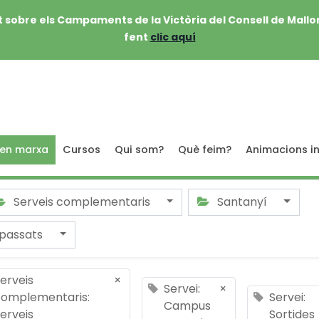
 sobre els Campaments de la Victòria del Consell de Mallo
fent
clic aquí
 en marxa
Cursos
Qui som?
Què feim?
Animacions in
Serveis complementaris
Santanyí
passats
erveis
×
Servei:
×
complementaris:
Servei:
Campus
erveis
Sortides