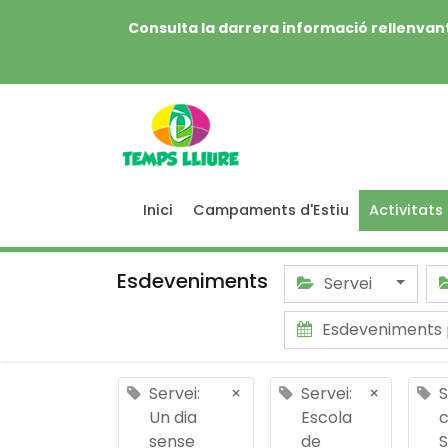
Consulta la darrera informació rellenvant
Inici
Campaments d'Estiu
Activitats
Esdeveniments
Servei
Esdeveniments 
Servei:
×
Servei:
×
S
Un dia
Escola
sense
de
S