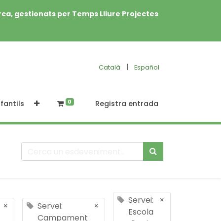
rca, gestionats per Temps Lliure Projectes
|
Català
Español
0
fantils
Registra entrada
Servei:
×
×
Servei:
×
Escola
Campament