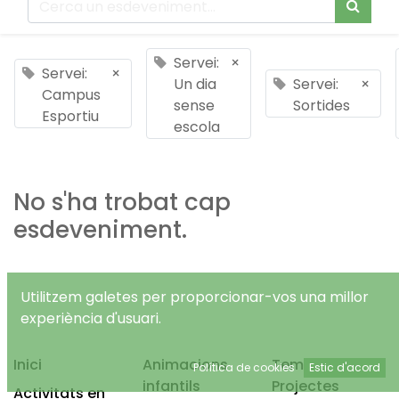
Servei:
×
Servei:
×
Un dia
Servei:
×
Campus
sense
Sortides
Esportiu
escola
No s'ha trobat cap
esdeveniment.
Utilitzem galetes per proporcionar-vos una millor
experiència d'usuari.
Inici
Animacions
Temps Lliure
Política de cookies
Estic d'acord
infantils
Projectes
Activitats en