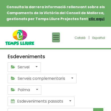
Consulta la darrera informació rellenvant sobre els
Campaments de la Victòria del Consell de Mallorca,
gestionats per Temps Lliure Projectes fent
clic aquí
|
Català
Español
Esdeveniments
Servei
Serveis complementaris
Palma
Esdeveniments passats