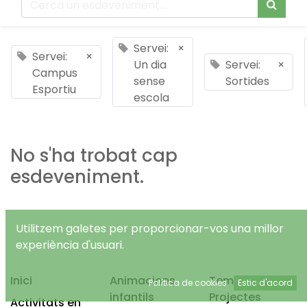
Servei:
×
Servei:
×
Un dia
Servei:
×
Campus
sense
Sortides
Esportiu
escola
No s'ha trobat cap
esdeveniment.
Utilitzem galetes per proporcionar-vos una millor
experiència d'usuari.
Inici
Animacions
Temps Lliure
Política de cookies
Estic d'acord
infantils
Projectes
Activitats en