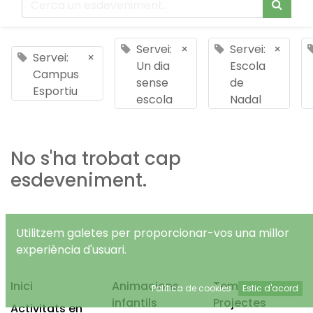
Servei:
×
Servei:
×
Servei:
×
Un dia
Escola
Campus
sense
de
Esportiu
escola
Nadal
No s'ha trobat cap
esdeveniment.
Utilitzem galetes per proporcionar-vos una millor
experiència d'usuari.
Inici
Animacions
Temps Lliure
Política de cookies
Estic d'acord
infantils
Projectes
Activitats en