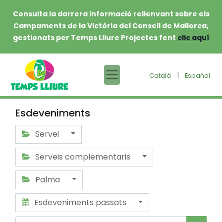
Consulta la darrera informació rellenvant sobre els
Campaments de la Victòria del Consell de Mallorca,
gestionats per Temps Lliure Projectes fent
clic aquí
|
Català
Español
Esdeveniments
Servei
Serveis complementaris
Palma
Esdeveniments passats