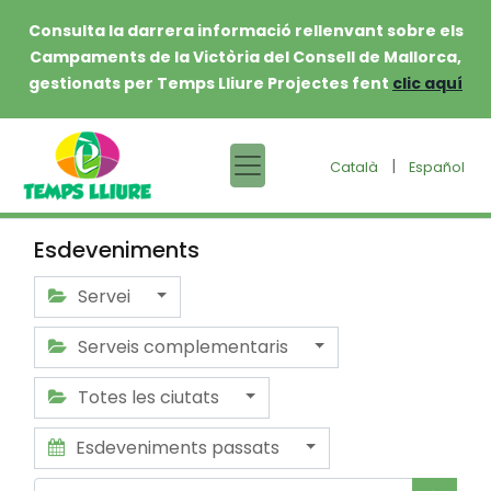
Consulta la darrera informació rellenvant sobre els
Campaments de la Victòria del Consell de Mallorca,
gestionats per Temps Lliure Projectes fent
clic aquí
|
Català
Español
Esdeveniments
Servei
Serveis complementaris
Totes les ciutats
Esdeveniments passats