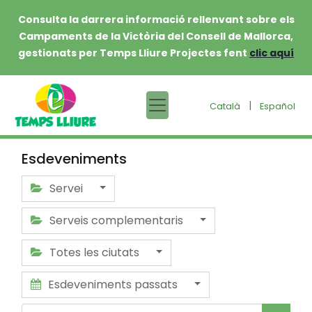
Consulta la darrera informació rellenvant sobre els
Campaments de la Victòria del Consell de Mallorca,
gestionats per Temps Lliure Projectes fent
clic aquí
|
Català
Español
Esdeveniments
Servei
Serveis complementaris
Totes les ciutats
Esdeveniments passats