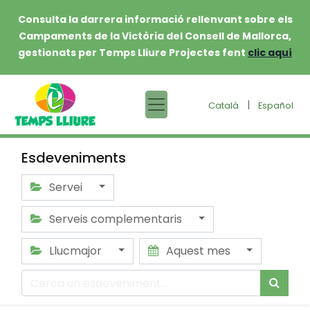
Consulta la darrera informació rellenvant sobre els
Campaments de la Victòria del Consell de Mallorca,
gestionats per Temps Lliure Projectes fent
clic aquí
|
Català
Español
Esdeveniments
Servei
Serveis complementaris
Llucmajor
Aquest mes