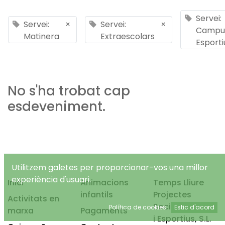
Servei:
Servei:
×
Servei:
×
Campu
Matinera
Extraescolars
Esporti
No s'ha trobat cap
esdeveniment.
Utilitzem galetes per proporcionar-vos una millor
experiència d'usuari.
Inici
Animacions
Temps Lliure
infantils
Projectes
Activitats en
Socioeducatius
Política de cookies
Estic d'acord
marxa
Pagaments
i Esportius, S.L.