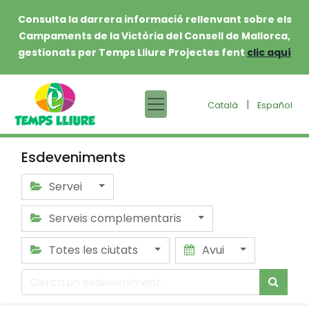
Consulta la darrera informació rellenvant sobre els
Campaments de la Victòria del Consell de Mallorca,
gestionats per Temps Lliure Projectes fent
clic aquí
|
Català
Español
Esdeveniments
Servei
Serveis complementaris
Totes les ciutats
Avui