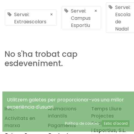
Servei:
Servei:
×
Servei:
×
Escola
Campus
Extraescolars
de
Esportiu
Nadal
No s'ha trobat cap
esdeveniment.
Utilitzem galetes per proporcionar-vos una millor
experiència d'usuari.
Inici
Animacions
Temps Lliure
infantils
Projectes
Activitats en
Socioeducatius
Política de cookies
Estic d'acord
marxa
Pagaments
i Esportius, S.L.