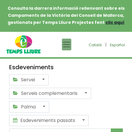
Consulta la darrera informació rellenvant sobre els
Campaments de la Victòria del Consell de Mallorca,
gestionats per Temps Lliure Projectes fent
clic aquí
|
Català
Español
Esdeveniments
Servei
Serveis complementaris
Palma
Esdeveniments passats