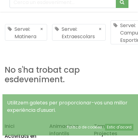
Servei:
Servei:
×
Servei:
×
Campu
Matinera
Extraescolars
Esporti
No s'ha trobat cap
esdeveniment.
Utilitzem galetes per proporcionar-vos una millor
experiència d'usuari.
Inici
Animacions
Temps Lliure
Política de cookies
Estic d'acord
infantils
Projectes
Activitats en