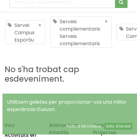
Serveis
×
Servei:
×
complementaris:
Serv
Campus
Serveis
Cam
Esportiu
complementaris
No s'ha trobat cap
esdeveniment.
Utilitzem galetes per proporcionar-vos una millor
experiència d'usuari.
Inici
Animacions
Temps Lliure
Política de cookies
Estic d'acord
infantils
Projectes
Activitats en