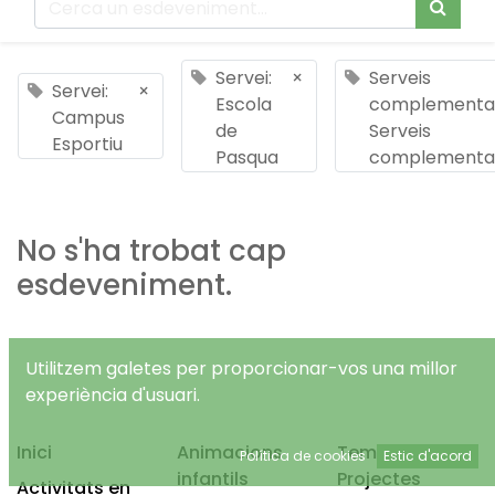
Servei:
×
Serveis
Servei:
×
Escola
complementar
Campus
de
Serveis
Esportiu
Pasqua
complementar
No s'ha trobat cap
esdeveniment.
Utilitzem galetes per proporcionar-vos una millor
experiència d'usuari.
Inici
Animacions
Temps Lliure
Política de cookies
Estic d'acord
infantils
Projectes
Activitats en