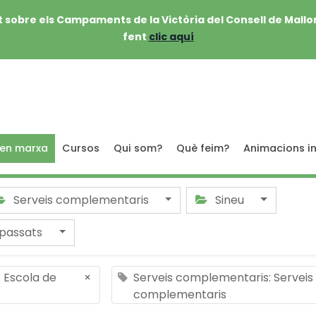
 sobre els Campaments de la Victòria del Consell de Mallo
fent
clic aquí
 en marxa
Cursos
Qui som?
Què feim?
Animacions in
Serveis complementaris
Sineu
passats
: Escola de
×
Serveis complementaris: Serveis
complementaris