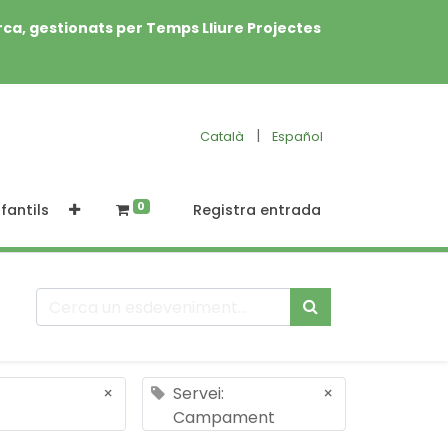
rca, gestionats per Temps Lliure Projectes
|
Català
Español
0
fantils
Registra entrada
×
Servei:
×
Campament