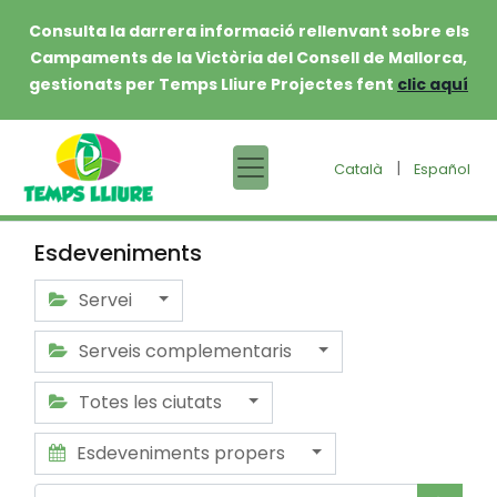
Consulta la darrera informació rellenvant sobre els
Campaments de la Victòria del Consell de Mallorca,
gestionats per Temps Lliure Projectes fent
clic aquí
|
Català
Español
Esdeveniments
Servei
Serveis complementaris
Totes les ciutats
Esdeveniments propers