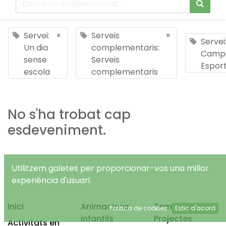
Servei:
×
Serveis
×
Servei
Un dia
complementaris:
Camp
sense
Serveis
Esport
escola
complementaris
No s'ha trobat cap
esdeveniment.
Utilitzem galetes per proporcionar-vos una millor
experiència d'usuari.
Inici
Animacions
Temps Lliure
Política de cookies
Estic d'acord
infantils
Projectes
Activitats en