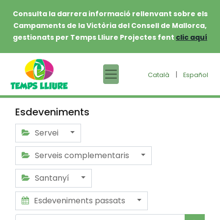
Consulta la darrera informació rellenvant sobre els
Campaments de la Victòria del Consell de Mallorca,
gestionats per Temps Lliure Projectes fent
clic aquí
|
Català
Español
Esdeveniments
Servei
Serveis complementaris
Santanyí
Esdeveniments passats