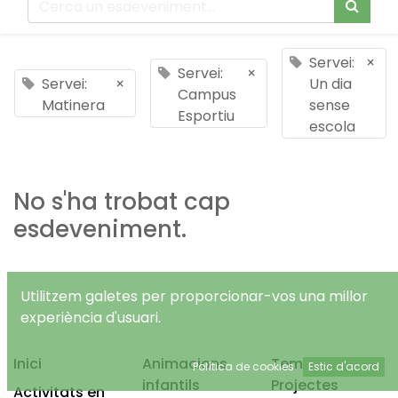
Servei:
×
Servei:
×
Servei:
×
Un dia
Campus
Matinera
sense
Esportiu
escola
No s'ha trobat cap
esdeveniment.
Utilitzem galetes per proporcionar-vos una millor
experiència d'usuari.
Inici
Animacions
Temps Lliure
Política de cookies
Estic d'acord
infantils
Projectes
Activitats en