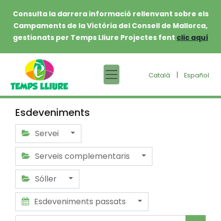
Consulta la darrera informació rellenvant sobre els
Campaments de la Victòria del Consell de Mallorca,
gestionats per Temps Lliure Projectes fent
clic aquí
|
Català
Español
Esdeveniments
Servei
Serveis complementaris
Sóller
Esdeveniments passats