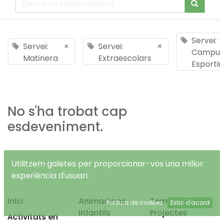
Servei:
Servei:
×
Servei:
×
Campu
Matinera
Extraescolars
Esporti
No s'ha trobat cap
esdeveniment.
Utilitzem galetes per proporcionar-vos una millor
experiència d'usuari.
Inici
Animacions
Temps Lliure
Política de cookies
Estic d'acord
infantils
Projectes
Activitats en