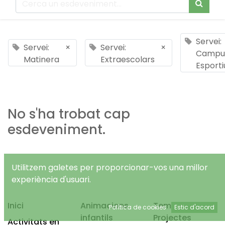
Servei:
Servei:
×
Servei:
×
Campu
Matinera
Extraescolars
Esporti
No s'ha trobat cap
esdeveniment.
Utilitzem galetes per proporcionar-vos una millor
experiència d'usuari.
Inici
Animacions
Temps Lliure
Política de cookies
Estic d'acord
infantils
Projectes
Activitats en