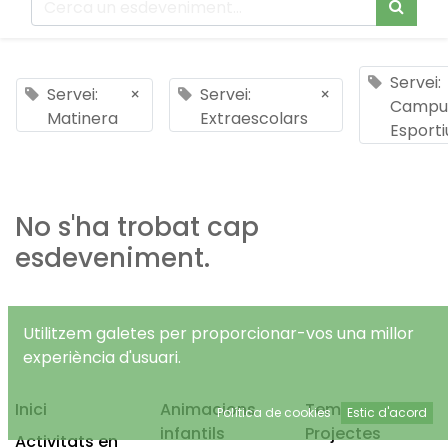
Servei:
Servei:
×
Servei:
×
Campu
Matinera
Extraescolars
Esporti
No s'ha trobat cap
esdeveniment.
Utilitzem galetes per proporcionar-vos una millor
experiència d'usuari.
Inici
Animacions
Temps Lliure
Política de cookies
Estic d'acord
infantils
Projectes
Activitats en