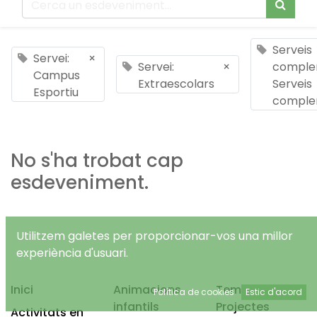
Serveis
Servei:
×
Servei:
×
complem
Campus
Extraescolars
Serveis
Esportiu
comple
No s'ha trobat cap
esdeveniment.
Utilitzem galetes per proporcionar-vos una millor
experiència d'usuari.
Inici
Animacions
Temps Lliure
Política de cookies
Estic d'acord
infantils
Projectes
Activitats en