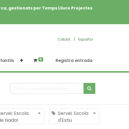
rca, gestionats per Temps Lliure Projectes
|
Català
Español
0
fantils
Registra entrada
Servei: Escola
×
Servei: Escola
×
de Nadal
d'Estiu