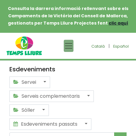
Consulta la darrera informació rellenvant sobre els
Campaments de la Victòria del Consell de Mallorca,
gestionats per Temps Lliure Projectes fent
clic aquí
|
Català
Español
Esdeveniments
Servei
Serveis complementaris
Sóller
Esdeveniments passats