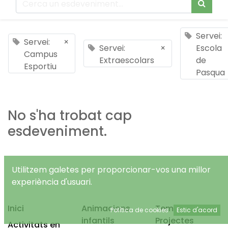
Servei:
Servei:
×
Servei:
×
Escola
Campus
Extraescolars
de
Esportiu
Pasqua
No s'ha trobat cap
esdeveniment.
Utilitzem galetes per proporcionar-vos una millor
experiència d'usuari.
Inici
Animacions
Temps Lliure
Política de cookies
Estic d'acord
infantils
Projectes
Activitats en