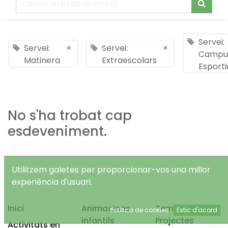
Servei:
Servei:
×
Servei:
×
Campu
Matinera
Extraescolars
Esporti
No s'ha trobat cap
esdeveniment.
Utilitzem galetes per proporcionar-vos una millor
experiència d'usuari.
Inici
Animacions
Temps Lliure
Política de cookies
Estic d'acord
infantils
Projectes
Activitats en