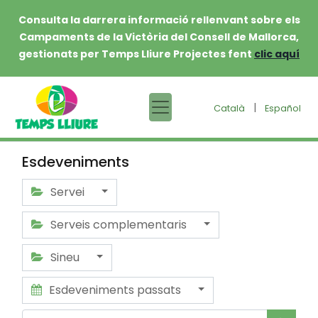
Consulta la darrera informació rellenvant sobre els
Campaments de la Victòria del Consell de Mallorca,
gestionats per Temps Lliure Projectes fent
clic aquí
|
Català
Español
Esdeveniments
Servei
Serveis complementaris
Sineu
Esdeveniments passats