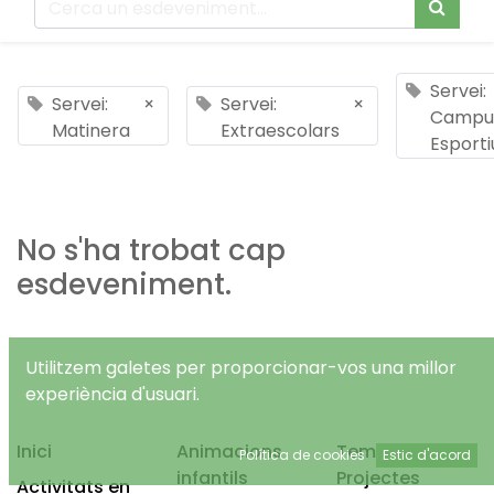
Servei:
Servei:
×
Servei:
×
Campu
Matinera
Extraescolars
Esporti
No s'ha trobat cap
esdeveniment.
Utilitzem galetes per proporcionar-vos una millor
experiència d'usuari.
Inici
Animacions
Temps Lliure
Política de cookies
Estic d'acord
infantils
Projectes
Activitats en