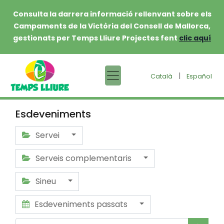
Consulta la darrera informació rellenvant sobre els
Campaments de la Victòria del Consell de Mallorca,
gestionats per Temps Lliure Projectes fent
clic aquí
|
Català
Español
Esdeveniments
Servei
Serveis complementaris
Sineu
Esdeveniments passats