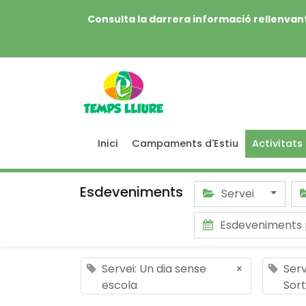
Consulta la darrera informació rellenvant
Inici
Campaments d'Estiu
Activitats
Esdeveniments
Servei
Esdeveniments 
Servei: Un dia sense
×
Serv
escola
Sort