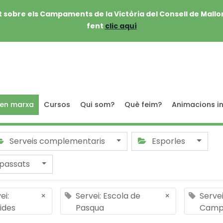
 sobre els Campaments de la Victòria del Consell de Mallo
fent
clic aquí
 en marxa
Cursos
Qui som?
Què feim?
Animacions in
Serveis complementaris
Esporles
passats
ei:
×
Servei: Escola de
×
Servei
ides
Pasqua
Camp