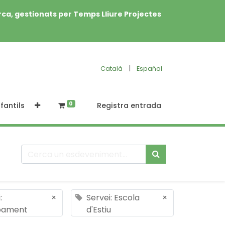
rca, gestionats per Temps Lliure Projectes
|
Català
Español
0
fantils
Registra entrada
:
×
Servei: Escola
×
ament
d'Estiu