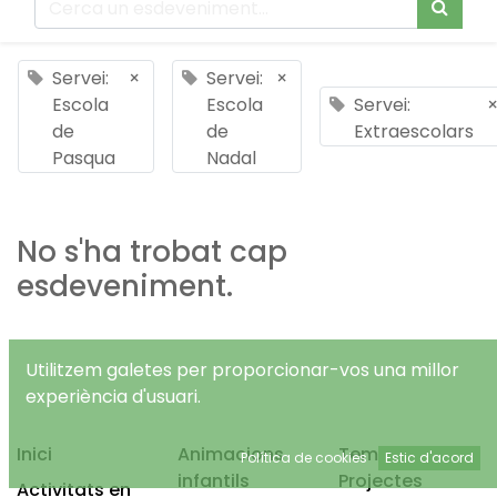
Servei:
×
Servei:
×
Escola
Escola
Servei:
de
de
Extraescolars
Pasqua
Nadal
No s'ha trobat cap
esdeveniment.
Utilitzem galetes per proporcionar-vos una millor
experiència d'usuari.
Inici
Animacions
Temps Lliure
Política de cookies
Estic d'acord
infantils
Projectes
Activitats en