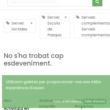
Servei:
×
Serveis
Servei:
×
Escola
complementar
Sortides
de
Serveis
Pasqua
complementar
No s'ha trobat cap
esdeveniment.
Utilitzem galetes per proporcionar-vos una millor
experiència d'usuari.
Inici
Animacions
Temps Lliure
Política de cookies
Estic d'acord
infantils
Projectes
Activitats en