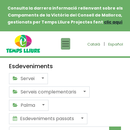
Consulta la darrera informació rellenvant sobre els
Campaments de la Victòria del Consell de Mallorca,
gestionats per Temps Lliure Projectes fent
clic aquí
|
Català
Español
Esdeveniments
Servei
Serveis complementaris
Palma
Esdeveniments passats