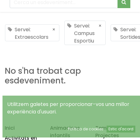
Servei:
×
Servei:
×
Servei:
Campus
Extraescolars
Sortide
Esportiu
No s'ha trobat cap
esdeveniment.
Utilitzem galetes per proporcionar-vos una millor
experiència d'usuari.
Inici
Animacions
Temps Lliure
Política de cookies
Estic d'acord
infantils
Projectes
Activitats en