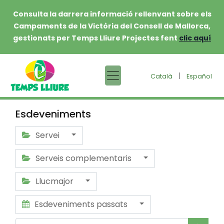
Consulta la darrera informació rellenvant sobre els
Campaments de la Victòria del Consell de Mallorca,
gestionats per Temps Lliure Projectes fent
clic aquí
|
Català
Español
Esdeveniments
Servei
Serveis complementaris
Llucmajor
Esdeveniments passats