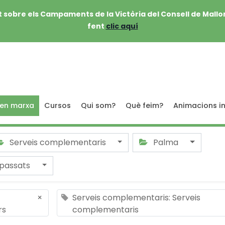
 sobre els Campaments de la Victòria del Consell de Mallo
fent
clic aquí
 en marxa
Cursos
Qui som?
Què feim?
Animacions in
Serveis complementaris
Palma
passats
×
Serveis complementaris: Serveis
rs
complementaris