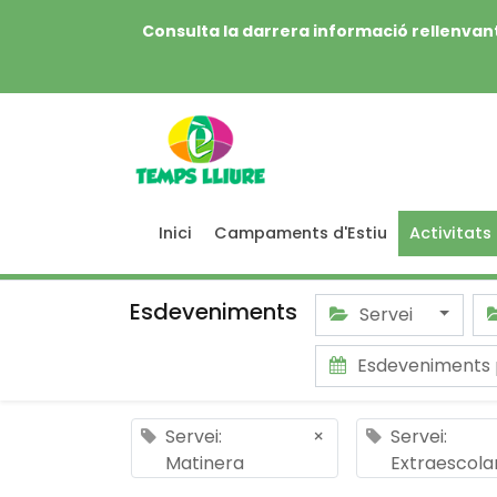
Consulta la darrera informació rellenvant
Inici
Campaments d'Estiu
Activitats
Esdeveniments
Servei
Esdeveniments 
Servei:
×
Servei:
Matinera
Extraescola