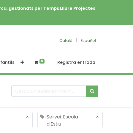
rca, gestionats per Temps Lliure Projectes
|
Català
Español
0
fantils
Registra entrada
×
Servei: Escola
×
d'Estiu