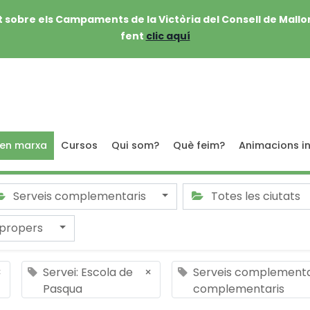
 sobre els Campaments de la Victòria del Consell de Mallo
fent
clic aquí
 en marxa
Cursos
Qui som?
Què feim?
Animacions in
Serveis complementaris
Totes les ciutats
 propers
×
Servei: Escola de
×
Serveis complementar
Pasqua
complementaris