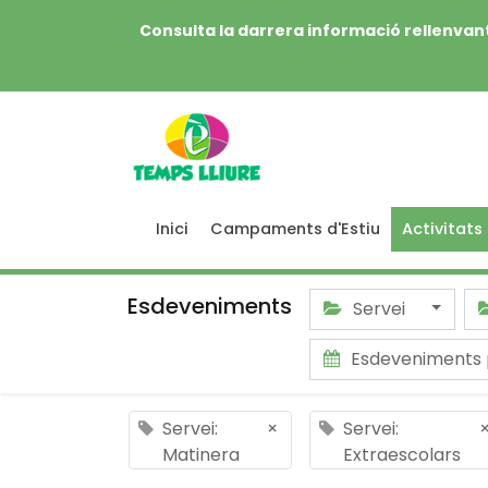
Consulta la darrera informació rellenvant
Inici
Campaments d'Estiu
Activitats
Esdeveniments
Servei
Esdeveniments
Servei:
×
Servei:
Matinera
Extraescolars