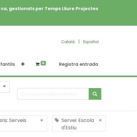
rca, gestionats per Temps Lliure Projectes
|
Català
Español
0
fantils
Registra entrada
is: Serveis
×
Servei: Escola
×
d'Estiu