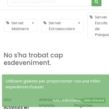
Servei:
Servei:
×
Servei:
×
Escola
Matinera
Extraescolars
de
Pasqua
No s'ha trobat cap
esdeveniment.
Utilitzem galetes per proporcionar-vos una millor
experiència d'usuari.
Inici
Animacions
Temps Lliure
Política de cookies
Estic d'acord
infantils
Projectes
Activitats en