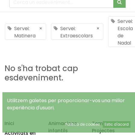
Servei:
Servei:
×
Servei:
×
Escola
Matinera
Extraescolars
de
Nadal
No s'ha trobat cap
esdeveniment.
Utilitzem galetes per proporcionar-vos una millor
experiència d'usuari.
Inici
Animacions
Temps Lliure
Política de cookies
Estic d'acord
infantils
Projectes
Activitats en