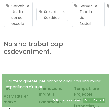
Servei:
×
Servei:
×
Un dia
Servei:
×
Escola
sense
Sortides
de
escola
Nadal
No s'ha trobat cap
esdeveniment.
Utilitzem galetes per proporcionar-vos una millor
experiència d'usuari.
Inici
Animacions
Temps Lliure
infantils
Projectes
Activitats en
Socioeducatius
Política de cookies
Estic d'acord
marxa
Pagaments
i Esportius, S.L.