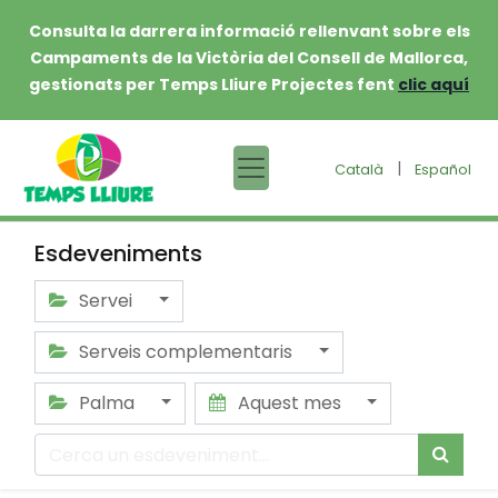
Consulta la darrera informació rellenvant sobre els
Campaments de la Victòria del Consell de Mallorca,
gestionats per Temps Lliure Projectes fent
clic aquí
|
Català
Español
Esdeveniments
Servei
Serveis complementaris
Palma
Aquest mes