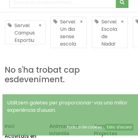
Servei:
×
Servei:
×
Servei:
×
Un dia
Escola
Campus
sense
de
Esportiu
escola
Nadal
No s'ha trobat cap
esdeveniment.
Utilitzem galetes per proporcionar-vos una millor
experiència d'usuari.
Inici
Animacions
Temps Lliure
Política de cookies
Estic d'acord
infantils
Projectes
Activitats en