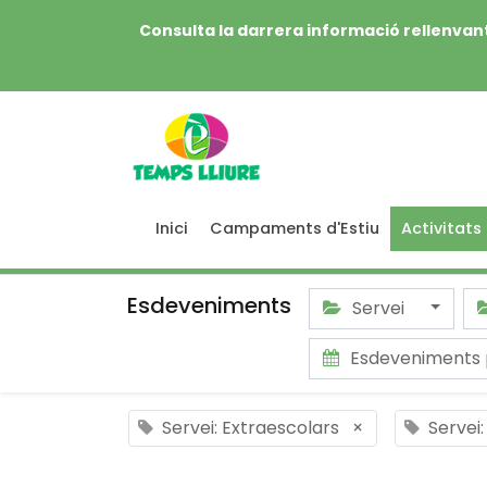
Consulta la darrera informació rellenvant
Inici
Campaments d'Estiu
Activitats
Esdeveniments
Servei
Esdeveniments 
Servei: Extraescolars
×
Servei: