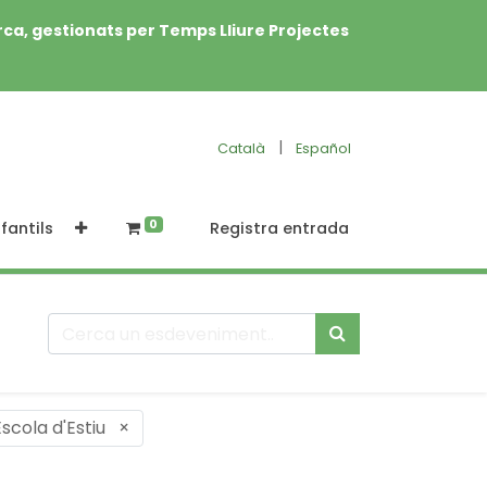
rca, gestionats per Temps Lliure Projectes
|
Català
Español
0
fantils
Registra entrada
Escola d'Estiu
×