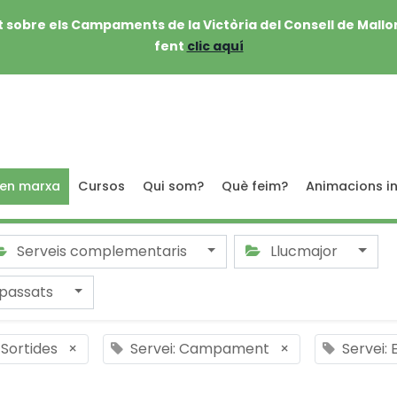
 sobre els Campaments de la Victòria del Consell de Mallo
fent
clic aquí
 en marxa
Cursos
Qui som?
Què feim?
Animacions in
Serveis complementaris
Llucmajor
passats
 Sortides
×
Servei: Campament
×
Servei: 