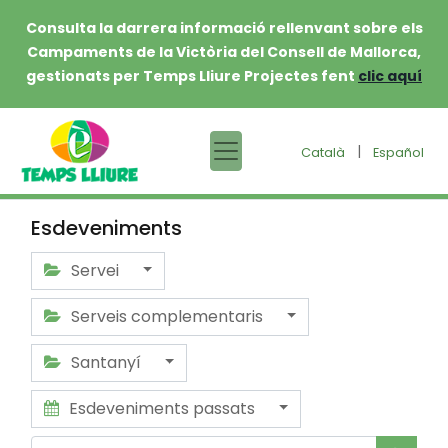
Consulta la darrera informació rellenvant sobre els
Campaments de la Victòria del Consell de Mallorca,
gestionats per Temps Lliure Projectes fent
clic aquí
|
Català
Español
Esdeveniments
Servei
Serveis complementaris
Santanyí
Esdeveniments passats