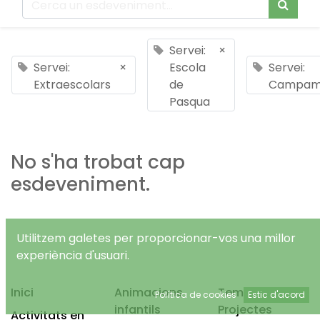
Servei:
×
Servei:
×
Escola
Servei:
Extraescolars
de
Campam
Pasqua
No s'ha trobat cap
esdeveniment.
Utilitzem galetes per proporcionar-vos una millor
experiència d'usuari.
Inici
Animacions
Temps Lliure
Política de cookies
Estic d'acord
infantils
Projectes
Activitats en