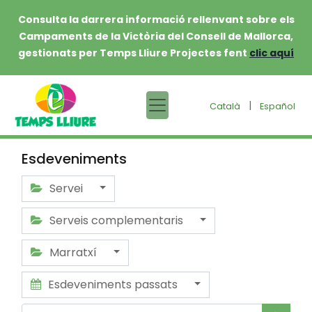
Consulta la darrera informació rellenvant sobre els
Campaments de la Victòria del Consell de Mallorca,
gestionats per Temps Lliure Projectes fent
clic aquí
|
Català
Español
Esdeveniments
Servei
Serveis complementaris
Marratxí
Esdeveniments passats