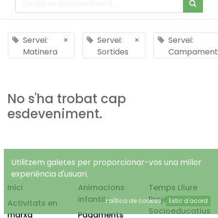
Servei:
×
Servei:
×
Servei:
Matinera
Sortides
Campament
No s'ha trobat cap
esdeveniment.
Utilitzem galetes per proporcionar-vos una millor
experiència d'usuari.
Inici
Animacions
Temps Lliure
infantils
Projectes
Política de cookies
Estic d'acord
Activitats en
Socioeducatius
marxa
Pagaments