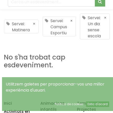
Servei:
×
Servei:
×
Servei:
×
Un dia
Campus
Matinera
sense
Esportiu
escola
No s'ha trobat cap
esdeveniment.
Utilitzem galetes per proporcionar-vos una millor
experiència d'usuari.
Inici
Animacions
Temps Lliure
Política de cookies
Estic d'acord
infantils
Projectes
Activitats en