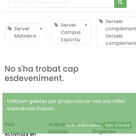
Serveis
Servei:
×
Servei:
×
complementa
Campus
Matinera
Serveis
Esportiu
complement
No s'ha trobat cap
esdeveniment.
Utilitzem galetes per proporcionar-vos una millor
experiència d'usuari.
Inici
Animacions
Temps Lliure
Política de cookies
Estic d'acord
infantils
Projectes
Activitats en