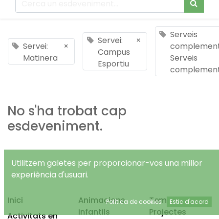
Serveis
Servei:
×
Servei:
×
complementa
Campus
Matinera
Serveis
Esportiu
complement
No s'ha trobat cap
esdeveniment.
Utilitzem galetes per proporcionar-vos una millor
experiència d'usuari.
Inici
Animacions
Temps Lliure
Política de cookies
Estic d'acord
infantils
Projectes
Activitats en