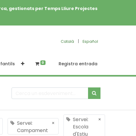
rca, gestionats per Temps Lliure Projectes
|
Català
Español
0
fantils
Registra entrada
Servei:
×
Servei:
×
Escola
Campament
d'Estiu