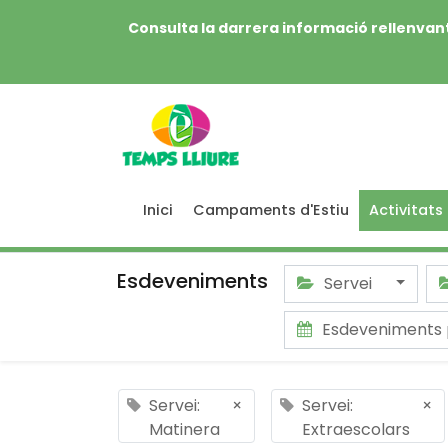
Consulta la darrera informació rellenvant
Inici
Campaments d'Estiu
Activitats
Esdeveniments
Servei
Esdeveniments 
Servei:
×
Servei:
×
Matinera
Extraescolars