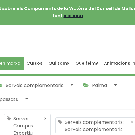
 sobre els Campaments de la Victòria del Consell de Mallo
fent
clic aquí
 en marxa
Cursos
Qui som?
Què feim?
Animacions in
Serveis complementaris
Palma
passats
Servei:
×
Serveis complementaris:
×
Campus
Serveis complementaris
Esportiu