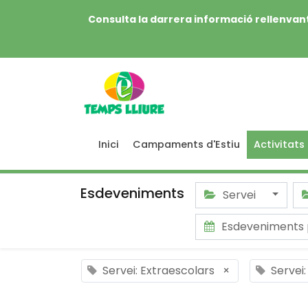
Consulta la darrera informació rellenvant
Inici
Campaments d'Estiu
Activitats
Esdeveniments
Servei
Esdeveniments 
Servei: Extraescolars
×
Servei: