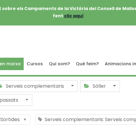
 sobre els Campaments de la Victòria del Consell de Mallo
fent
clic aquí
 en marxa
Cursos
Qui som?
Què feim?
Animacions in
Serveis complementaris
Sóller
passats
 Sortides
×
Serveis complementaris: Serveis com