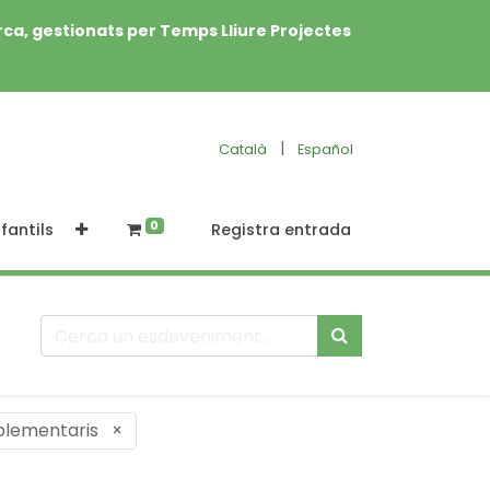
rca, gestionats per Temps Lliure Projectes
|
Català
Español
0
fantils
Registra entrada
plementaris
×