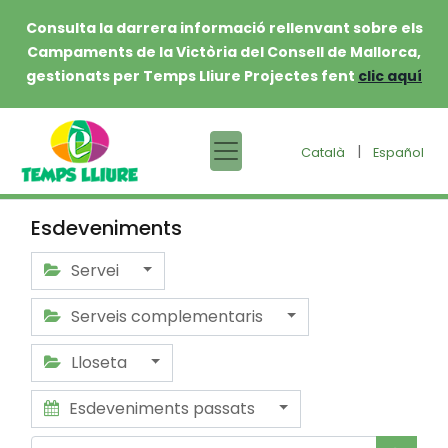
Consulta la darrera informació rellenvant sobre els
Campaments de la Victòria del Consell de Mallorca,
gestionats per Temps Lliure Projectes fent
clic aquí
|
Català
Español
Esdeveniments
Servei
Serveis complementaris
Lloseta
Esdeveniments passats