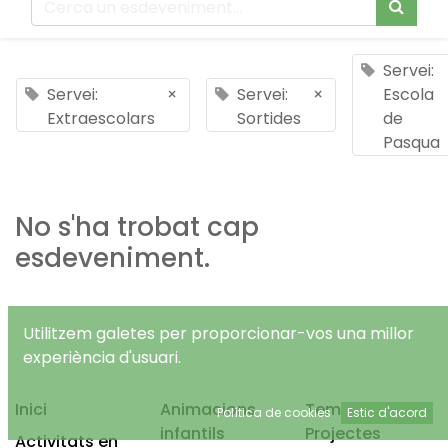
Servei:
Servei:
×
Servei:
×
Escola
Extraescolars
Sortides
de
Pasqua
No s'ha trobat cap
esdeveniment.
Utilitzem galetes per proporcionar-vos una millor
experiència d'usuari.
Inici
Animacions
Temps Lliure
Política de cookies
Estic d'acord
infantils
Projectes
Activitats en