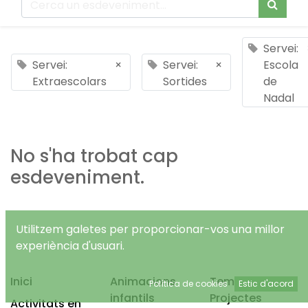
Servei:
Servei:
×
Servei:
×
Escola
Extraescolars
Sortides
de
Nadal
No s'ha trobat cap
esdeveniment.
Utilitzem galetes per proporcionar-vos una millor
experiència d'usuari.
Inici
Animacions
Temps Lliure
Política de cookies
Estic d'acord
infantils
Projectes
Activitats en