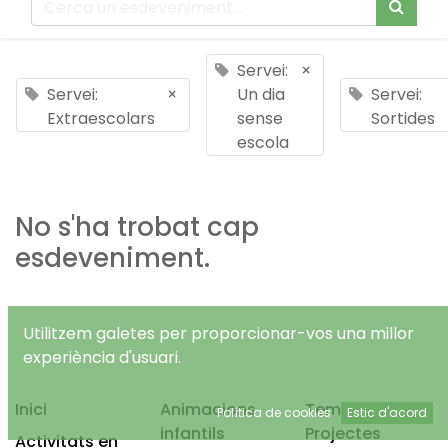
Servei:
×
Servei:
×
Un dia
Servei:
Extraescolars
sense
Sortides
escola
No s'ha trobat cap
esdeveniment.
Utilitzem galetes per proporcionar-vos una millor
experiència d'usuari.
Inici
Animacions
Temps Lliure
Política de cookies
Estic d'acord
infantils
Projectes
Activitats en